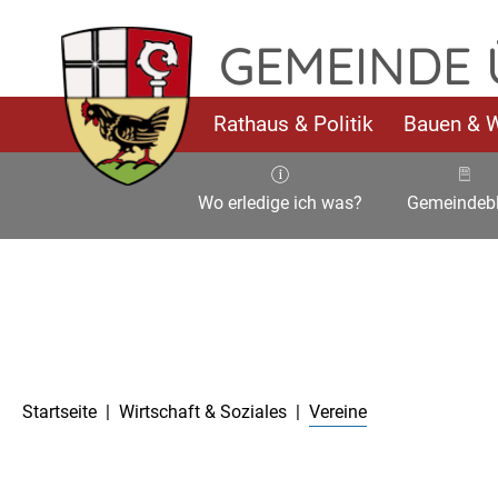
Vereine – Gemeinde Üchtelhausen
TPL_FLEISCHWAREN_SKIP_TO_CONTENT
GEMEINDE
Rathaus & Politik
Bauen & 
Wo erledige ich was?
Gemeindebl
Aktuelle Seite:
Startseite
Wirtschaft & Soziales
Vereine