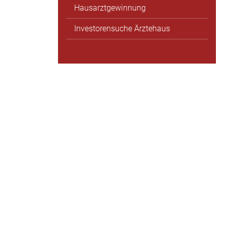
Hausarztgewinnung
Investorensuche Ärztehaus