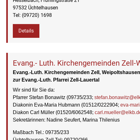
Hesselbach, Frühlingstraße 21
97532 Üchtelhausen
Tel: (09720) 1698
Details
Evang.- Luth. Kirchengemeinden Zell-
Madenhausen
Evang.-Luth. Kirchengemeinden Zell, Weipoltshaus
zur Evang.-Luth. Pfarrei Zell-Lauertal
Wir sind für Sie da:
Pfarrer Stefan Bonawitz (09735/233;
stefan.bonawitz@el
Diakonin Eva-Maria Hubmann (01512/0222904;
eva-mar
Diakon Carl Müller (01520/6062548;
carl.mueller@elkb.d
Sekretärinnen: Nadine Seufert, Marina Thilenius
Maßbach
Tel.: 09735/233
Üchtelhausen-Zell
Tel: 09720/266