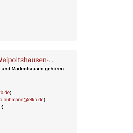
Weipoltshausen-
en und Madenhausen gehören
kb.de
)
ia.hubmann@elkb.de
)
e
)