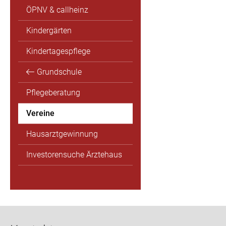
ÖPNV & callheinz
Kindergärten
Kindertagespflege
Grundschule
Pflegeberatung
Vereine
Hausarztgewinnung
Investorensuche Ärztehaus