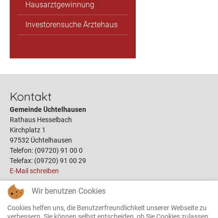
Hausarztgewinnung
Investorensuche Ärztehaus
Kontakt
Gemeinde Üchtelhausen
Rathaus Hesselbach
Kirchplatz 1
97532 Üchtelhausen
Telefon: (09720) 91 00 0
Telefax: (09720) 91 00 29
E-Mail schreiben
Wir benutzen Cookies
Links
Cookies helfen uns, die Benutzerfreundlichkeit unserer Webseite zu
Öffnungszeiten
verbessern. Sie können selbst entscheiden, ob Sie Cookies zulassen