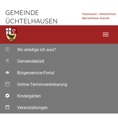
Nicole Fuchs - Vertriebspartnerin CHOG
TPL_FLEISCHWAREN_SKIP_TO_CONTENT
GEMEINDE
Impressum
|
Datenschutz
Barrierefreie Ansicht
ÜCHTELHAUSEN
Wo erledige ich was?
Gemeindeblatt
Bürgerservice-Portal
Online-Terminvereinbarung
Kindergärten
Veranstaltungen
Aktuelle Seite: