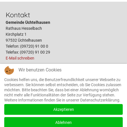
Kontakt
Gemeinde Üchtelhausen
Rathaus Hesselbach
Kirchplatz 1
97532 Üchtelhausen
Telefon: (09720) 91 00 0
Telefax: (09720) 91 00 29
E-Mail schreiben
Wir benutzen Cookies
Links
Cookies helfen uns, die Benutzerfreundlichkeit unserer Webseite zu
Öffnungszeiten
verbessern. Sie können selbst entscheiden, ob Sie Cookies zulassen
möchten. Bitte beachten Sie, dass bei einer Ablehnung womöglich
Terminbuchung
nicht mehr alle Funktionalitäten der Seite zur Verfügung stehen.
Bauplätze
Weitere Informationen finden Sie in unserer Datenschutzerklärung.
Gemeinderat
Das Rathaus
Akzeptieren
Ortsrecht
Formulare
Ablehnen