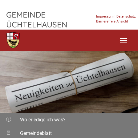
TPL_FLEISCHWAREN_SKIP_TO_CONTENT
GEMEINDE
Impressum
|
Datenschutz
Barrierefreie Ansicht
ÜCHTELHAUSEN
Wo erledige ich was?
Gemeindeblatt