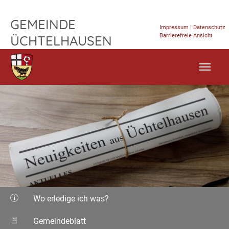
TPL_FLEISCHWAREN_SKIP_TO_CONTENT
GEMEINDE
Impressum
|
Datenschutz
Barrierefreie Ansicht
ÜCHTELHAUSEN
Wo erledige ich was?
Gemeindeblatt