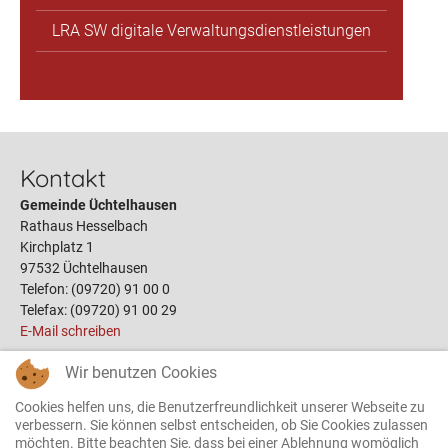
LRA SW digitale Verwaltungsdienstleistungen
Kontakt
Gemeinde Üchtelhausen
Rathaus Hesselbach
Kirchplatz 1
97532 Üchtelhausen
Telefon: (09720) 91 00 0
Telefax: (09720) 91 00 29
E-Mail schreiben
Wir benutzen Cookies
Links
Cookies helfen uns, die Benutzerfreundlichkeit unserer Webseite zu
Öffnungszeiten
verbessern. Sie können selbst entscheiden, ob Sie Cookies zulassen
möchten. Bitte beachten Sie, dass bei einer Ablehnung womöglich
Terminbuchung