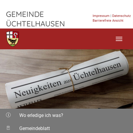
TPL_FLEISCHWAREN_SKIP_TO_CONTENT
GEMEINDE
Impressum
|
Datenschutz
Barrierefreie Ansicht
ÜCHTELHAUSEN
Wo erledige ich was?
Gemeindeblatt