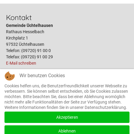
Kontakt
Gemeinde Üchtelhausen
Rathaus Hesselbach
Kirchplatz 1
97532 Üchtelhausen
Telefon: (09720) 91 00 0
Telefax: (09720) 91 00 29
E-Mail schreiben
Wir benutzen Cookies
Links
Cookies helfen uns, die Benutzerfreundlichkeit unserer Webseite zu
Öffnungszeiten
verbessern. Sie können selbst entscheiden, ob Sie Cookies zulassen
möchten. Bitte beachten Sie, dass bei einer Ablehnung womöglich
Terminbuchung
nicht mehr alle Funktionalitäten der Seite zur Verfügung stehen.
Bauplätze
Weitere Informationen finden Sie in unserer Datenschutzerklärung.
Gemeinderat
Das Rathaus
Akzeptieren
Ortsrecht
Formulare
Ablehnen