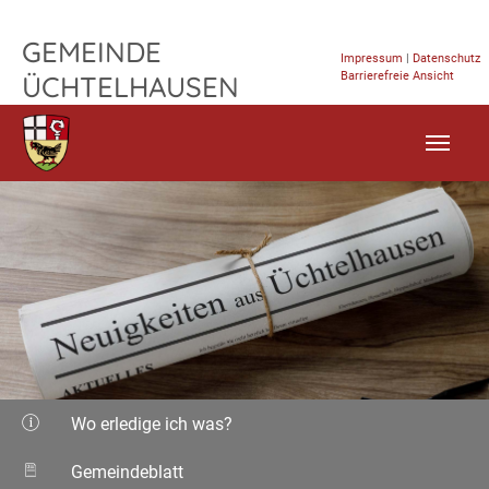
TPL_FLEISCHWAREN_SKIP_TO_CONTENT
GEMEINDE
Impressum
|
Datenschutz
Barrierefreie Ansicht
ÜCHTELHAUSEN
Wo erledige ich was?
Gemeindeblatt