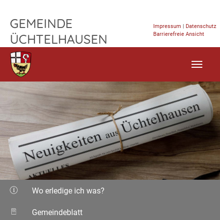
TPL_FLEISCHWAREN_SKIP_TO_CONTENT
GEMEINDE
Impressum
|
Datenschutz
Barrierefreie Ansicht
ÜCHTELHAUSEN
Wo erledige ich was?
Gemeindeblatt